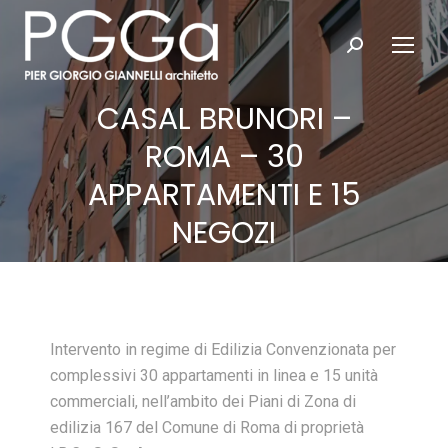
Search:
CASAL BRUNORI –
ROMA – 30
APPARTAMENTI E 15
NEGOZI
Intervento in regime di Edilizia Convenzionata per
complessivi 30 appartamenti in linea e 15 unità
commerciali, nell’ambito dei Piani di Zona di
edilizia 167 del Comune di Roma di proprietà