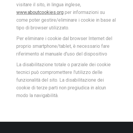
visitare il sito, in lingua inglese,
www.aboutcookies.org
per informazioni su
come poter gestire/eliminare i cookie in base al
tipo di browser utilizzato.
Per eliminare i cookie dal browser Internet del
proprio smartphone/tablet, è necessario fare
riferimento al manuale d'uso del dispositivo
La disabilitazione totale o parziale dei cookie
tecnici può compromettere l'utilizzo delle
funzionalità del sito. La disabilitazione dei
cookie di terze parti non pregiudica in alcun
modo la navigabilità.