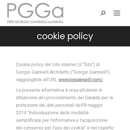
Search:
cookie policy
Cookie policy del sito internet (il "Sito") di
Giorgio Giannelli Architetto ("Giorgio Giannelli"),
raggiungibile all'URL
www.pggiannelli.com/
.
La presente informativa è resa all'utente in
attuazione del provvedimento del Garante per la
protezione dei dati personali dell'8 maggio
2014 "Individuazione delle modalità
semplificate per l'informativa e l'acquisizione
del consenso per l'uso dei cookie" e nel rispetto