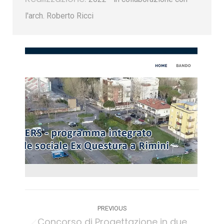
l'arch. Roberto Ricci
Project
PREVIOUS
navigation
Concorso di Progettazione in due