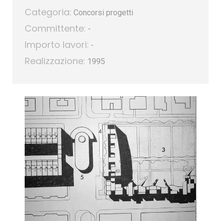
Categoria:
Concorsi progetti
Committente:
-
Importo lavori:
-
Realizzazione:
1995