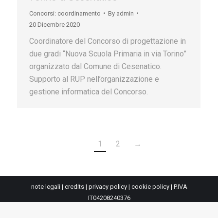
Concorsi: coordinamento
By
admin
20 Dicembre 2020
Coordinatore del Concorso di progettazione in
due gradi “Nuova Scuola Primaria in via Torino”
organizzato dal Comune di Cesenatico.
Supporto al RUP nell’organizzazione e
gestione informatica del Concorso.
1
2
→
note legali
|
credits
|
privacy policy
|
cookie policy
| P.IVA
IT04208240376
Realizzato da
Diginetica