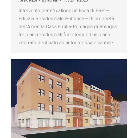
Residenze
By
admin
15 Aprile 2023
Intervento per n°6 alloggi in linea di ERP –
Edilizia Residenziale Pubblica – di proprietà
dell’Azienda Casa Emilia-Romagna di Bologna;
tre piani residenziali fuori terra ed un piano
interrato destinato ad autorimessa e cantine.